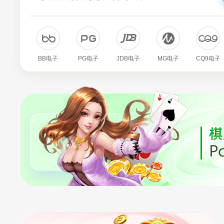
BB电子
PG电子
JDB电子
MG电子
CQ9电子