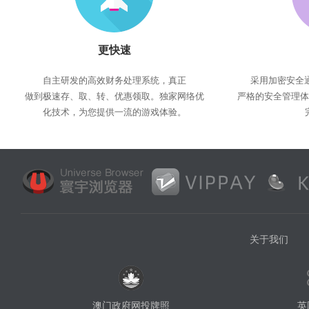
更快速
自主研发的高效财务处理系统，真正
采用加密安全通
做到极速存、取、转、优惠领取。独家网络优
严格的安全管理体
化技术，为您提供一流的游戏体验。
关于我们
澳门政府网投牌照
英