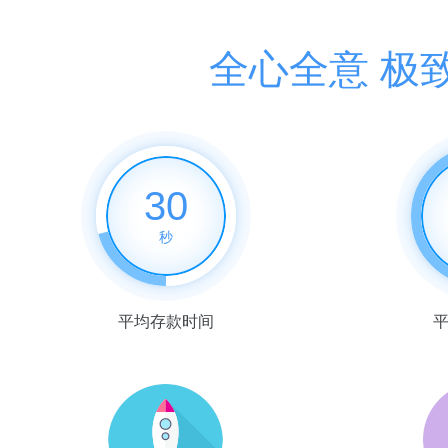
全心全意 极
30
秒
平均存款时间