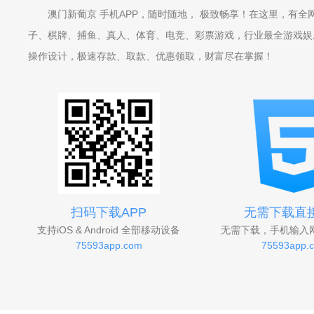
澳门新葡京 手机APP，随时随地， 极致畅享！在这里，有全
子、棋牌、捕鱼、真人、体育、电竞、彩票游戏，行业最全游戏娱乐
操作设计，极速存款、取款、优惠领取，财富尽在掌握！
扫码下载APP
无需下载直
支持iOS & Android 全部移动设备
无需下载，手机输入
75593app.com
75593app.